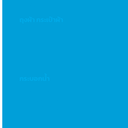
ร่มกอล์ฟ
ถุงผ้า กระเป๋าผ้า
ถุงผ้า
ถุงกระสอบ
ถุงผ้าร่ม
ถุงผ้าสปันบอร์น
กระเป๋าเดินทาง
กระเป๋าอื่นๆ
กระบอกน้ำ
แก้วเก็บความเย็น
กระบอกน้ำสแตนเลส
กระบอกน้ำพลาสติก
แก้วพลาสติกแบบแข็ง
แก้วใส
แก้วมัค