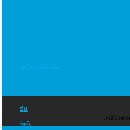
ปากกา เครื่องเขียน
หมวก
พวงกุญแจ
สายคล้องบัตร
Gadgets
อุปกรณ์ใส่อาหาร
อื่นๆ
อุปกรณ์มือถือ
พาวเวอร์แบงค์
สายชาร์จ
อ่านรายละเอียด
แท่นชาร์จไร้สาย
ร่ม
เรามีโปรแกร
ร่มพับ
ร่มตอนเดียว