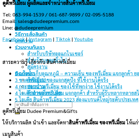
ดูดีพรีเมี่ยม ผู้ผลิตและจำหน่ายสินค้าพรีเมี่ยม
Tel: 063-994-1539 / 061-687-9899 / 02-095-5188
Email:
sales@dudeepremium.com
Line: @dudeepremium
วิธีการสั่งสินค้า
Facebook
|
Instagram
|
Tiktok
|
Youtube
บทความ
ร่วมงานกันเรา
สำหรับบริษัทออแกไนเซอร์
สำหรับบุคคลทั่วไป
สาระความรู้ เกี่ยวกับ สินค้าพรีเมี่ยม
สมัครงาน
ติดต่อเรา
5 แก้วน้ำเก็บอุณหภูมิ – ความเย็น ของพรีเมี่ยม แจกลูกค้า ย
ติดต่อเรา
3 ขวดพรีเมี่ยม ของแจกสุดปัง ที่ใช้งานได้จริง
สอบถาม
4 กระบอกน้ำพรีเมี่ยม ของใช้ที่พกง่าย ใช้งานได้จริง
คำถามที่พบบ่อย
4 ไอเดียทำของพรีเมี่ยม แจกลูกค้า สำหรับผู้รับหลากหลายสไ
5 ไอเดีย สินค้าพรีเมี่ยม 2023 ส่องแบรนด์ใหญ่ระดับประเทศ
Search
for:
ดูดีพรีเมี่ยม Dudee Premium&Gifts
ให้บริการผลิต นำเข้า และจัดหา
สินค้าพรีเมี่ยม
ของพรีเมี่ยม
ให้แก่
เมนูสินค้า