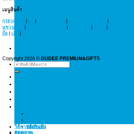
เมนูสินค้า
กระบอกน้ำ
|
ร่ม
|
กระเป๋า ถุงผ้า
|
ม่านบังแดดรถยนต์
|
นาฬิกา
แขวนผนัง
|
ปากกา เครื่องเขียน
|
พวงกุญแจ
|
หมวก
|
อุปกรณ์มือ
ถือ
|
เสื้อ
|
สายคล้องบัตร
Term and Conditions
Copyright 2026 ©
DUDEE PREMIUM&GIFTS
Search
for:
หน้าแรก
สินค้าทั้งหมด
วิธีการสั่งสินค้า
บทความ
ร่วมงานกันเรา
สำหรับบริษัทออแกไนเซอร์
สำหรับบุคคลทั่วไป
วิธีการสั่งสินค้า
สมัครงาน
บทความ
ติดต่อเรา