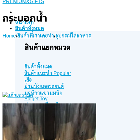
กระบอกน้ำ
หน้าแรก
สินค้าทั้งหมด
Home
/
สินค้าที่เราเคยทำ
/
อุปกรณ์ใส่อาหาร
สินค้าแยกหมวด
สินค้าทั้งหมด
สินค้าแนะนำ
เสื้อ
ม่านบังแดดรถยนต์
นาฬิกาแขวนผนัง
Fidget Toy
ปากกา เครื่องเขียน
หมวก
พวงกุญแจ
สายคล้องบัตร
Gadgets
อุปกรณ์ใส่อาหาร