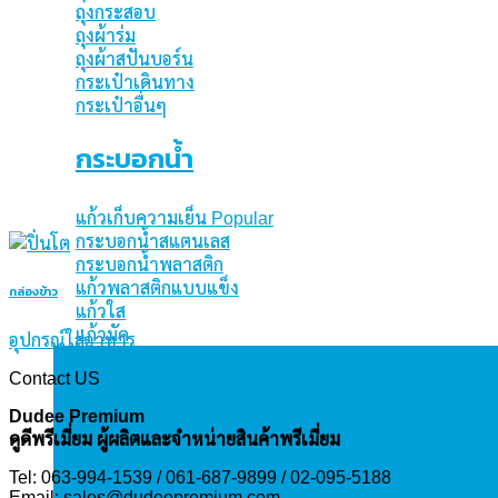
ถุงกระสอบ
ถุงผ้าร่ม
ถุงผ้าสปันบอร์น
กระเป๋าเดินทาง
กระเป๋าอื่นๆ
กระบอกน้ำ
แก้วเก็บความเย็น
กระบอกน้ำสแตนเลส
กระบอกน้ำพลาสติก
แก้วพลาสติกแบบแข็ง
กล่องข้าว
แก้วใส
แก้วมัค
อุปกรณ์ใส่อาหาร
Contact US
Dudee Premium
ดูดีพรีเมี่ยม ผู้ผลิตและจำหน่ายสินค้าพรีเมี่ยม
Tel: 063-994-1539 / 061-687-9899 / 02-095-5188
Email:
sales@dudeepremium.com