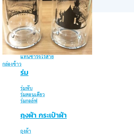
อื่นๆ
อุปกรณ์มือถือ
พาวเวอร์แบงค์
สายชาร์จ
แท่นชาร์จไร้สาย
กล่องข้าว
ร่ม
ร่มพับ
ร่มตอนเดียว
ร่มกอล์ฟ
ถุงผ้า กระเป๋าผ้า
ถุงผ้า