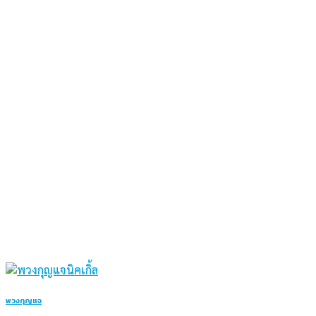
พวงกุญแจ