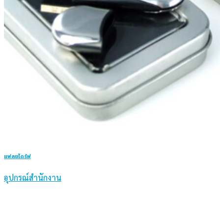
แฟลชไดร์ฟ
อุปกรณ์สำนักงาน