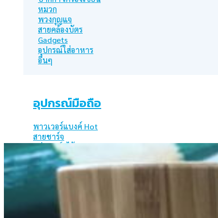
หมวก
พวงกุญแจ
สายคล้องบัตร
Gadgets
อุปกรณ์ใส่อาหาร
อื่นๆ
อุปกรณ์มือถือ
พาวเวอร์แบงค์
สายชาร์จ
แท่นชาร์จไร้สาย
ร่ม
ร่มพับ
ร่มตอนเดียว