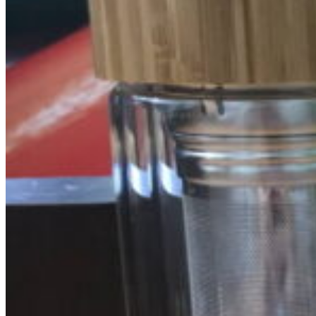
ร่มกอล์ฟ
ถุงผ้า กระเป๋าผ้า
ถุงผ้า
ถุงกระสอบ
ถุงผ้าร่ม
ถุงผ้าสปันบอร์น
กระเป๋าเดินทาง
กระเป๋าอื่นๆ
กระบอกน้ำ
แก้วเก็บความเย็น
กระบอกน้ำสแตนเลส
กระบอกน้ำพลาสติก
แก้วพลาสติกแบบแข็ง
แก้วใส
แก้วมัค