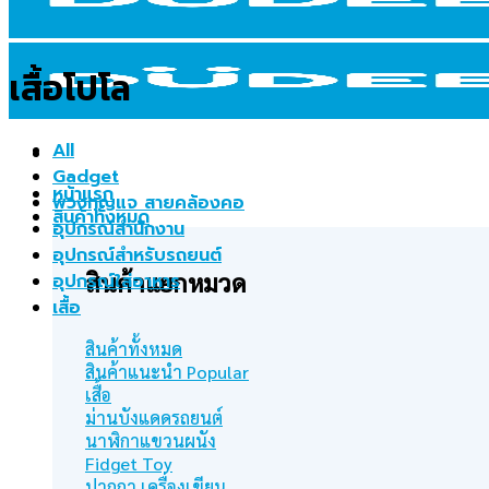
เสื้อโปโล
All
Gadget
หน้าแรก
พวงกุญแจ สายคล้องคอ
สินค้าทั้งหมด
อุปกรณ์สำนักงาน
อุปกรณ์สำหรับรถยนต์
สินค้าแยกหมวด
อุปกรณ์ใส่อาหาร
เสื้อ
สินค้าทั้งหมด
สินค้าแนะนำ
เสื้อ
ม่านบังแดดรถยนต์
นาฬิกาแขวนผนัง
Fidget Toy
ปากกา เครื่องเขียน