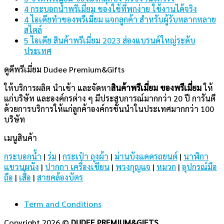
4 กระบอกน้ำพรีเมี่ยม ของใช้ที่พกง่าย ใช้งานได้จริง
4 ไอเดียทำของพรีเมี่ยม แจกลูกค้า สำหรับผู้รับหลากหลาย
สไตล์
5 ไอเดีย สินค้าพรีเมี่ยม 2023 ส่องแบรนด์ใหญ่ระดับ
ประเทศ
ดูดีพรีเมี่ยม Dudee Premium&Gifts
ให้บริการผลิต นำเข้า และจัดหา
สินค้าพรีเมี่ยม
ของพรีเมี่ยม
ให้
แก่บริษัท และองค์กรต่าง ๆ มีประสบการณ์มากกว่า 20 ปี การันตี
ด้วยการบริการให้แก่ลูกค้าองค์กรชั้นนำในประเทศมากกว่า 100
บริษัท
เมนูสินค้า
กระบอกน้ำ
|
ร่ม
|
กระเป๋า ถุงผ้า
|
ม่านบังแดดรถยนต์
|
นาฬิกา
แขวนผนัง
|
ปากกา เครื่องเขียน
|
พวงกุญแจ
|
หมวก
|
อุปกรณ์มือ
ถือ
|
เสื้อ
|
สายคล้องบัตร
Term and Conditions
Copyright 2026 ©
DUDEE PREMIUM&GIFTS