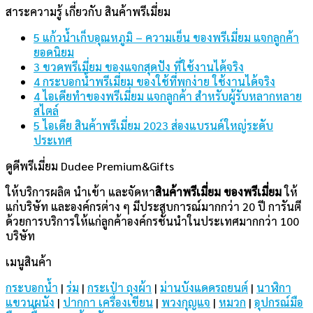
สาระความรู้ เกี่ยวกับ สินค้าพรีเมี่ยม
5 แก้วน้ำเก็บอุณหภูมิ – ความเย็น ของพรีเมี่ยม แจกลูกค้า
ยอดนิยม
3 ขวดพรีเมี่ยม ของแจกสุดปัง ที่ใช้งานได้จริง
4 กระบอกน้ำพรีเมี่ยม ของใช้ที่พกง่าย ใช้งานได้จริง
4 ไอเดียทำของพรีเมี่ยม แจกลูกค้า สำหรับผู้รับหลากหลาย
สไตล์
5 ไอเดีย สินค้าพรีเมี่ยม 2023 ส่องแบรนด์ใหญ่ระดับ
ประเทศ
ดูดีพรีเมี่ยม Dudee Premium&Gifts
ให้บริการผลิต นำเข้า และจัดหา
สินค้าพรีเมี่ยม
ของพรีเมี่ยม
ให้
แก่บริษัท และองค์กรต่าง ๆ มีประสบการณ์มากกว่า 20 ปี การันตี
ด้วยการบริการให้แก่ลูกค้าองค์กรชั้นนำในประเทศมากกว่า 100
บริษัท
เมนูสินค้า
กระบอกน้ำ
|
ร่ม
|
กระเป๋า ถุงผ้า
|
ม่านบังแดดรถยนต์
|
นาฬิกา
แขวนผนัง
|
ปากกา เครื่องเขียน
|
พวงกุญแจ
|
หมวก
|
อุปกรณ์มือ