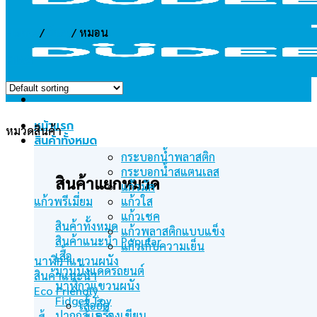
Home
/
อื่นๆ
/
หมอน
Filter
หน้าแรก
หมวดสินค้า
สินค้าทั้งหมด
กระบอกน้ำพลาสติก
กระบอกน้ำสแตนเลส
สินค้าแยกหมวด
แก้วมัค
แก้วพรีเมี่ยม
แก้วใส
แก้วเชค
สินค้าทั้งหมด
แก้วพลาสติกแบบแข็ง
สินค้าแนะนำ
แก้วเก็บความเย็น
เสื้อ
นาฬิกาแขวนผนัง
ม่านบังแดดรถยนต์
สินค้าแนะนำ
นาฬิกาแขวนผนัง
Eco Friendly
Fidget Toy
เสื้อยืด
ปากกา เครื่องเขียน