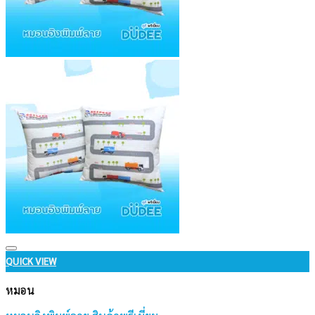
Add to wishlist
QUICK VIEW
หมอน