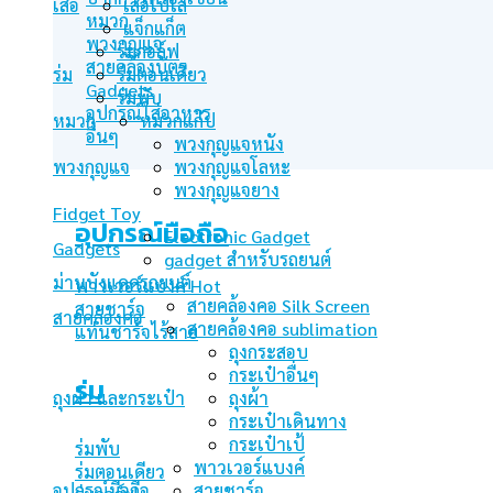
เสื้อ
เสื้อโปโล
หมวก
แจ็กแก็ต
พวงกุญแจ
ร่มกอล์ฟ
สายคล้องบัตร
ร่ม
ร่มตอนเดียว
Gadgets
ร่มพับ
อุปกรณ์ใส่อาหาร
หมวก
หมวกแก๊ป
อื่นๆ
พวงกุญแจหนัง
พวงกุญแจ
พวงกุญแจโลหะ
พวงกุญแจยาง
Fidget Toy
อุปกรณ์มือถือ
Electronic Gadget
Gadgets
gadget สำหรับรถยนต์
ม่านบังแดดรถยนต์
พาวเวอร์แบงค์
สายคล้องคอ Silk Screen
สายชาร์จ
สายคล้องคอ
สายคล้องคอ sublimation
แท่นชาร์จไร้สาย
ถุงกระสอบ
กระเป๋าอื่นๆ
ร่ม
ถุงผ้า และกระเป๋า
ถุงผ้า
กระเป๋าเดินทาง
กระเป๋าเป้
ร่มพับ
พาวเวอร์แบงค์
ร่มตอนเดียว
อุปกรณ์มือถือ
สายชาร์จ