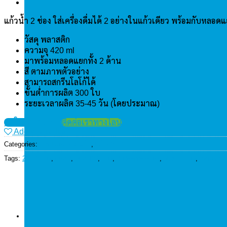
แก้วน้ำ 2 ช่อง ใส่เครื่องดื่มได้ 2 อย่างในแก้วเดียว พร้อมกับหลอ
วัสดุ พลาสติก
ความจุ 420 ml
มาพร้อมหลอดแยกทั้ง 2 ด้าน
สี ตามภาพตัวอย่าง
สามารถสกรีนโลโก้ได้
ขั้นต่ำการผลิต 300 ใบ
ระยะเวลาผลิต 35-45 วัน (โดยประมาณ)
ขอใบเสนอราคา
ติดต่อเราทางไลน์
Add to wishlist
Categories:
กระบอกน้ำพลาสติก
,
แก้วพรีเมี่ยม
Tags:
2 in 1 cup
,
covid
,
covid19
,
cup
,
dudeepremium
,
plastic cup
,
กระบอกน้