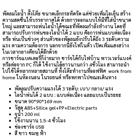
พัดลมไอน้ำ ตั้งโต๊ะ ขนาดเล็กกระทัดรัด แต่ช่วยเพิ่มไอเย็น สร้าง
ความสดชื่นให้บรรยากาศได้ ด้วยการออกแบบให้มีที่ใส่น้ำขนาด
ใหญ่ และสามารถพ่นไอน้ำได้ขณะที่พัดลมกำลังทำงาน โดยที่
สามารถปรับการพ่นของไอน้ำได้ 2 แบบ คือการพ่นแบบต่อเนื่อง
หรือ พ่นเป็นช่วงๆ ส่วนตัวของพัดลมยังปรับได้ถึง 3 ระดับความ
แรง ตามความต้องการ นอกจากนี้ยังไฟในตัว เปิดเพิ่มแสงสว่าง
ในเวลากลางคืยนได้อีกด้วย
การชาร์จแบตเตอรี่ก็ง่ายมาก ชาร์จได้กับไฟบ้าน พาวเวอร์แบงค์
หรือต่อจาก PC ก็ได้ ใช้งานได้ยาวนานกว่า 4ชั่วโมง สามารถนำ
ไปใช้ได้หลากหลายสถานที่ ทั้งโต๊ะทำงานที่ออฟฟิศ work from
home ในห้องนอน ในรถยนต์ หรือพกพาไปขณะเดินทาง
พัดลมปรับความแรงได้ 3 ระดับ: เบา/ กลาง/ แรง
ไอน้ำพ่นได้ 2 แบบ : แบบต่อเนื่อง และแบบเป็นระยะ
ขนาด 90*90*169 mm
วัสดุ ABS+Silica gel+PP+Electric parts
จุน้ำ 200 ml
ใช้งานนาน 1.5-4 ชั่วโมง
ช่องชาร์จ USB
สี ขาว ชมพู ฟ้า