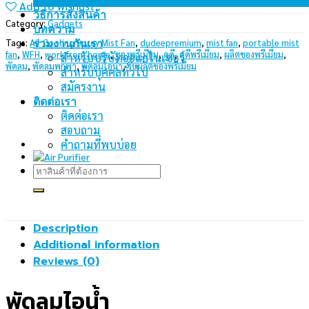
Add to wishlist
วิธีการสั่งสินค้า
Category:
Gadgets
บทความ
ร่วมงานกันเรา
Tags:
Air Cooling Spray Mist Fan
,
dudeepremium
,
mist fan
,
portable mist
fan
,
WFH
,
work from home
,
ของพรีเมี่ยม
,
ดูดี
,
ดูดีพรีเมี่ยม
,
ผลิตของพรีเมี่ยม
,
สำหรับบริษัทออแกไนเซอร์
พัดลม
,
พัดลมพกพา
,
พัดลมไอน้ำ
,
รับผลิตของพรีเมี่ยม
สำหรับบุคคลทั่วไป
สมัครงาน
ติดต่อเรา
ติดต่อเรา
สอบถาม
คำถามที่พบบ่อย
Search
for:
Description
Additional information
Reviews (0)
พัดลมไอน้ำ