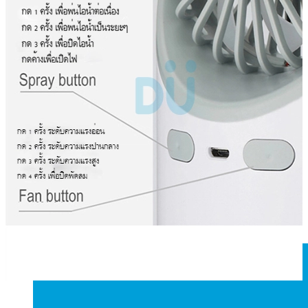
ถุงผ้า
ถุงกระสอบ
ถุงผ้าร่ม
ถุงผ้าสปันบอร์น
กระเป๋าเดินทาง
กระเป๋าอื่นๆ
กระบอกน้ำ
แก้วเก็บความเย็น
กระบอกน้ำสแตนเลส
กระบอกน้ำพลาสติก
แก้วพลาสติกแบบแข็ง
แก้วใส
แก้วมัค