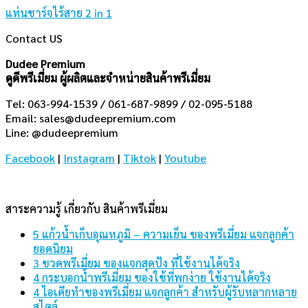
สาระความรู้ เกี่ยวกับ สินค้าพรีเมี่ยม
5 แก้วน้ำเก็บอุณหภูมิ – ความเย็น ของพรีเมี่ยม แจกลูกค้า
ยอดนิยม
3 ขวดพรีเมี่ยม ของแจกสุดปัง ที่ใช้งานได้จริง
4 กระบอกน้ำพรีเมี่ยม ของใช้ที่พกง่าย ใช้งานได้จริง
4 ไอเดียทำของพรีเมี่ยม แจกลูกค้า สำหรับผู้รับหลากหลาย
สไตล์
5 ไอเดีย สินค้าพรีเมี่ยม 2023 ส่องแบรนด์ใหญ่ระดับ
ประเทศ
ดูดีพรีเมี่ยม Dudee Premium&Gifts
ให้บริการผลิต นำเข้า และจัดหา
สินค้าพรีเมี่ยม
ของพรีเมี่ยม
ให้
แก่บริษัท และองค์กรต่าง ๆ มีประสบการณ์มากกว่า 20 ปี การันตี
ด้วยการบริการให้แก่ลูกค้าองค์กรชั้นนำในประเทศมากกว่า 100
บริษัท
เมนูสินค้า
กระบอกน้ำ
|
ร่ม
|
กระเป๋า ถุงผ้า
|
ม่านบังแดดรถยนต์
|
นาฬิกา