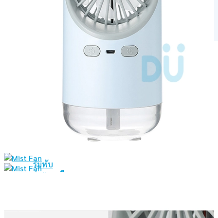
Gadgets
อุปกรณ์ใส่อาหาร
อื่นๆ
อุปกรณ์มือถือ
พาวเวอร์แบงค์
สายชาร์จ
แท่นชาร์จไร้สาย
ร่ม
ร่มพับ
ร่มตอนเดียว
ร่มกอล์ฟ
ถุงผ้า กระเป๋าผ้า