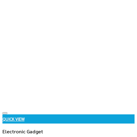
Add to wishlist
QUICK VIEW
Electronic Gadget
แท่นชาร์จไร้สาย 2 in 1
Contact US
Dudee Premium
ดูดีพรีเมี่ยม ผู้ผลิตและจำหน่ายสินค้าพรีเมี่ยม
Tel: 063-994-1539 / 061-687-9899 / 02-095-5188
Email:
sales@dudeepremium.com
Line: @dudeepremium
Facebook
|
Instagram
|
Tiktok
|
Youtube