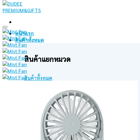
Add to wishlist
หน้าแรก
สินค้าทั้งหมด
สินค้าแยกหมวด
สินค้าทั้งหมด
สินค้าแนะนำ
เสื้อ
ม่านบังแดดรถยนต์
นาฬิกาแขวนผนัง
Fidget Toy
ปากกา เครื่องเขียน
หมวก
พวงกุญแจ
สายคล้องบัตร