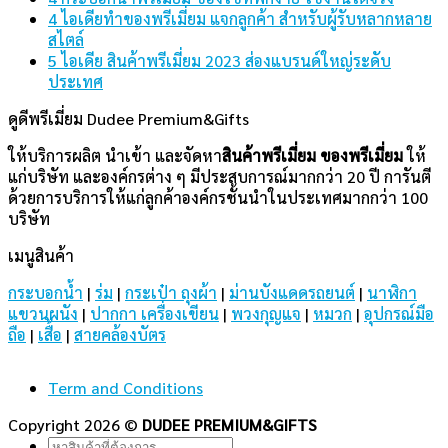
4 ไอเดียทำของพรีเมี่ยม แจกลูกค้า สำหรับผู้รับหลากหลาย
สไตล์
5 ไอเดีย สินค้าพรีเมี่ยม 2023 ส่องแบรนด์ใหญ่ระดับ
ประเทศ
ดูดีพรีเมี่ยม Dudee Premium&Gifts
ให้บริการผลิต นำเข้า และจัดหา
สินค้าพรีเมี่ยม
ของพรีเมี่ยม
ให้
แก่บริษัท และองค์กรต่าง ๆ มีประสบการณ์มากกว่า 20 ปี การันตี
ด้วยการบริการให้แก่ลูกค้าองค์กรชั้นนำในประเทศมากกว่า 100
บริษัท
เมนูสินค้า
กระบอกน้ำ
|
ร่ม
|
กระเป๋า ถุงผ้า
|
ม่านบังแดดรถยนต์
|
นาฬิกา
แขวนผนัง
|
ปากกา เครื่องเขียน
|
พวงกุญแจ
|
หมวก
|
อุปกรณ์มือ
ถือ
|
เสื้อ
|
สายคล้องบัตร
Term and Conditions
Copyright 2026 ©
DUDEE PREMIUM&GIFTS
Search