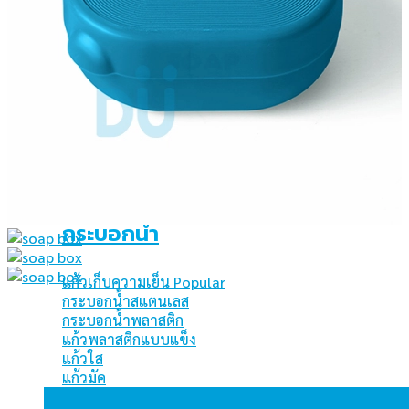
ร่มกอล์ฟ
ถุงผ้า กระเป๋าผ้า
ถุงผ้า
ถุงกระสอบ
ถุงผ้าร่ม
ถุงผ้าสปันบอร์น
กระเป๋าเดินทาง
กระเป๋าอื่นๆ
กระบอกน้ำ
แก้วเก็บความเย็น
กระบอกน้ำสแตนเลส
กระบอกน้ำพลาสติก
แก้วพลาสติกแบบแข็ง
แก้วใส
แก้วมัค