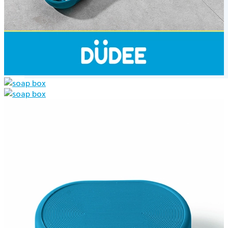
หมวก
พวงกุญแจ
สายคล้องบัตร
Gadgets
อุปกรณ์ใส่อาหาร
อื่นๆ
อุปกรณ์มือถือ
พาวเวอร์แบงค์
สายชาร์จ
แท่นชาร์จไร้สาย
ร่ม
ร่มพับ
ร่มตอนเดียว