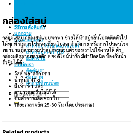
Reviews (0)
กล่องใส่สบู่
วิธีการสั่งสินค้า
บทความ
กล่องใส่สบู่ กล่องสบู่แบบพกพา ช่วยให้นำสบู่กลิ่นโปรดติดตัวไป
ร่วมงานกันเรา
ได้ทุกที่ ทั้งการไปท่องเที่ยว ไปออกกำลังกาย หรือการไปนอนโรง
สำหรับบริษัทออแกไนเซอร์
พยาบาล ก็สามารถนำสบู่ก้อนส่วนตัวของเราไปใช้งานได้ ตัว
สำหรับบุคคลทั่วไป
กล่องผลิตจากพลาสติก PPR ดีไซน์น่ารัก มีฝาปิดสนิด ป้องกันน้ำ
สมัครงาน
รั่วซึมได้ดี
ติดต่อเรา
ติดต่อเรา
วัสดุ พลาสติก PPR
สอบถาม
น้ำหนัก 47 g
คำถามที่พบบ่อย
สี เทา ฟ้า แดง
สามารถสกรีนโลโก้ได้
Search
ขั้นต่ำการผลิต 500 ใบ
for:
ระยะเวลาผลิต 25-30 วัน (โดยประมาณ)
Related products