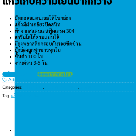
แก้วเก็บความเย็นปากกว้าง
มีหลอดสแตนเลสให้ในกล่อง
แก้วมีฝาเกลียวปิดสนิท
ทำจากสแตนเลสฟู้ดเกรด 304
สกรีนโลโก้ตามแบบได้
มีถุงพลาสติกครอบกันรอยขีดข่วน
มีกล่องลูกฟูกขาวทุกใบ
ขั้นต่ำ 100 ใบ
งานด่วน 3-5 วัน
ขอใบเสนอราคา
ติดต่อเราทางไลน์
Add to wishlist
Categories:
แก้วพรีเมี่ยม
,
กระบอกน้ำสแตนเลส
,
สินค้าแนะนำ
Tag:
แก้วเก็บความเย็น