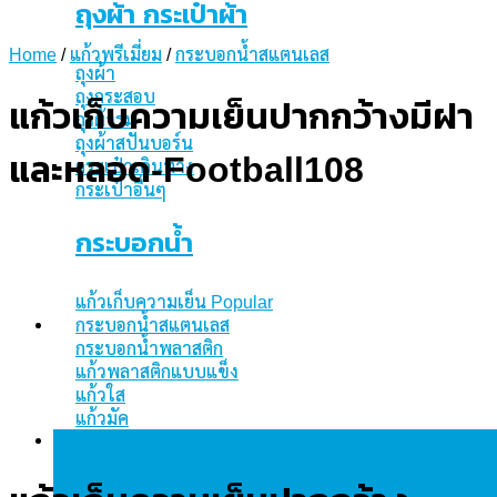
ถุงผ้า กระเป๋าผ้า
Home
/
แก้วพรีเมี่ยม
/
กระบอกน้ำสแตนเลส
ถุงผ้า
ถุงกระสอบ
แก้วเก็บความเย็นปากกว้างมีฝา
ถุงผ้าร่ม
ถุงผ้าสปันบอร์น
และหลอด-Football108
กระเป๋าเดินทาง
กระเป๋าอื่นๆ
กระบอกน้ำ
แก้วเก็บความเย็น
กระบอกน้ำสแตนเลส
กระบอกน้ำพลาสติก
แก้วพลาสติกแบบแข็ง
แก้วใส
แก้วมัค