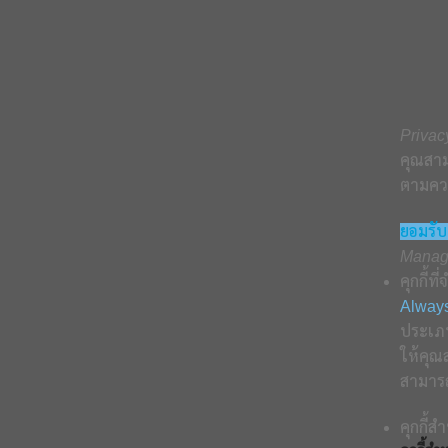
Privac
คุณสาม
ตามควา
ยอมรับ
Manag
คุกกี้ที
Always
ประเภท
ให้คุณ
สามารถ
คุกกี้ส