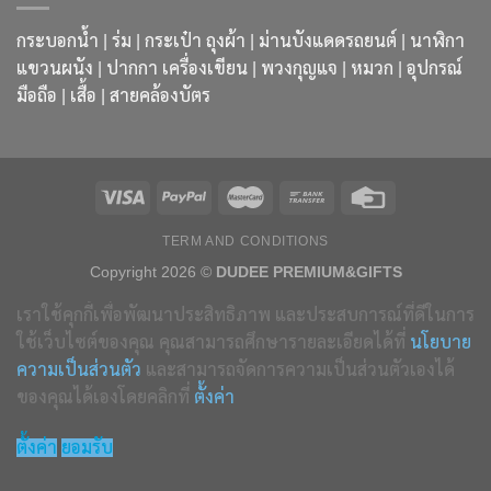
กระบอกน้ำ
|
ร่ม
|
กระเป๋า ถุงผ้า
|
ม่านบังแดดรถยนต์
|
นาฬิกา
แขวนผนัง
|
ปากกา เครื่องเขียน
|
พวงกุญแจ
|
หมวก
|
อุปกรณ์
มือถือ
|
เสื้อ
|
สายคล้องบัตร
TERM AND CONDITIONS
Copyright 2026 ©
DUDEE PREMIUM&GIFTS
เราใช้คุกกี้เพื่อพัฒนาประสิทธิภาพ และประสบการณ์ที่ดีในการ
ใช้เว็บไซต์ของคุณ คุณสามารถศึกษารายละเอียดได้ที่
นโยบาย
ความเป็นส่วนตัว
และสามารถจัดการความเป็นส่วนตัวเองได้
ของคุณได้เองโดยคลิกที่
ตั้งค่า
ตั้งค่า
ยอมรับ