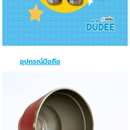
หมวก
พวงกุญแจ
สายคล้องบัตร
Gadgets
อุปกรณ์ใส่อาหาร
อื่นๆ
อุปกรณ์มือถือ
พาวเวอร์แบงค์
สายชาร์จ
แท่นชาร์จไร้สาย
ร่ม
ร่มพับ
ร่มตอนเดียว