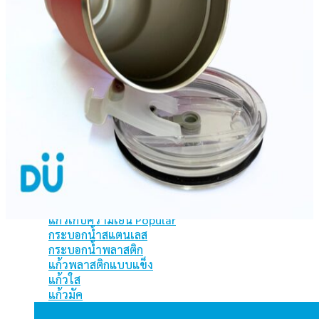
ร่มกอล์ฟ
ถุงผ้า กระเป๋าผ้า
ถุงผ้า
ถุงกระสอบ
ถุงผ้าร่ม
ถุงผ้าสปันบอร์น
กระเป๋าเดินทาง
กระเป๋าอื่นๆ
กระบอกน้ำ
แก้วเก็บความเย็น
กระบอกน้ำสแตนเลส
กระบอกน้ำพลาสติก
แก้วพลาสติกแบบแข็ง
แก้วใส
แก้วมัค