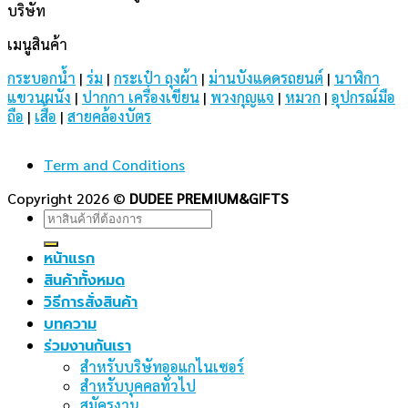
บริษัท
เมนูสินค้า
กระบอกน้ำ
|
ร่ม
|
กระเป๋า ถุงผ้า
|
ม่านบังแดดรถยนต์
|
นาฬิกา
แขวนผนัง
|
ปากกา เครื่องเขียน
|
พวงกุญแจ
|
หมวก
|
อุปกรณ์มือ
ถือ
|
เสื้อ
|
สายคล้องบัตร
Term and Conditions
Copyright 2026 ©
DUDEE PREMIUM&GIFTS
Search
for:
หน้าแรก
สินค้าทั้งหมด
วิธีการสั่งสินค้า
บทความ
ร่วมงานกันเรา
สำหรับบริษัทออแกไนเซอร์
สำหรับบุคคลทั่วไป
สมัครงาน